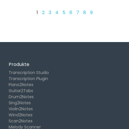
1
2
3
4
5
6
7
8
9
Produkte
Transcription Studio
Transcription Plugin
Piano2Notes
Guitar2Tabs
Drum2Notes
Sing2Notes
Violin2Notes
Wind2Notes
Scan2Notes
Melody Scanner