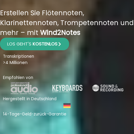
Erstellen Sie Flötennoten,
Klarinettennoten, Trompetennoten und
mehr – mit
Wind2Notes
LOS GEHT'S
KOSTENLOS
Transkriptionen
>4 Millionen
Empfohlen von
Hergestellt in Deutschland
14-Tage-Geld-zurück-Garantie