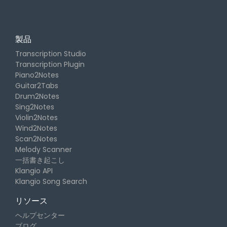
製品
Transcription Studio
Transcription Plugin
Piano2Notes
Guitar2Tabs
Drum2Notes
Sing2Notes
Violin2Notes
Wind2Notes
Scan2Notes
Melody Scanner
一括書き起こし
Klangio API
Klangio Song Search
リソース
ヘルプセンター
ブログ