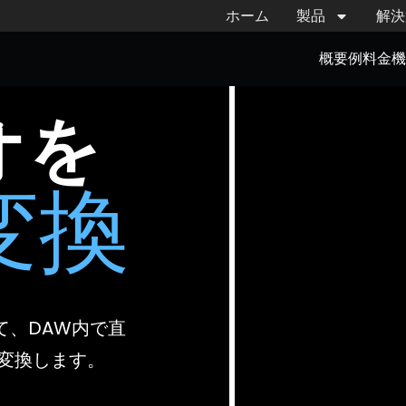
ホーム
製品
解決
概要
例
料金
オを
変換
て、DAW内で直
に変換します。