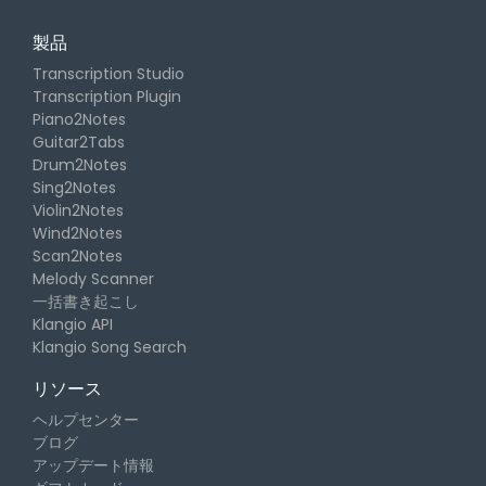
製品
Transcription Studio
Transcription Plugin
Piano2Notes
Guitar2Tabs
Drum2Notes
Sing2Notes
Violin2Notes
Wind2Notes
Scan2Notes
Melody Scanner
一括書き起こし
Klangio API
Klangio Song Search
リソース
ヘルプセンター
ブログ
アップデート情報