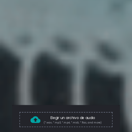
Elegir un archivo de audio
(*.wav, *.mp3, *.mp4, *.midi, *.flac, and more)