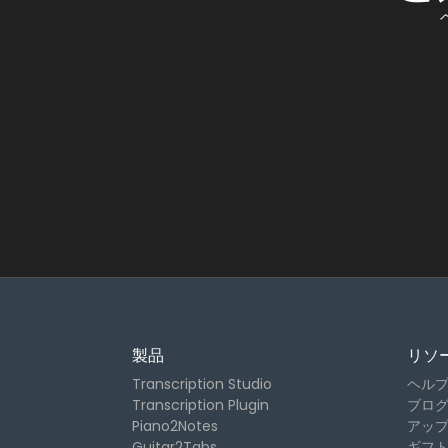
製品
リソ
Transcription Studio
ヘル
Transcription Plugin
ブロ
Piano2Notes
アッ
Guitar2Tabs
ギフ