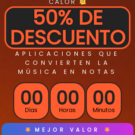
CALOR
50% DE
DESCUENTO
APLICACIONES QUE
CONVIERTEN
LA
MÚSICA EN
NOTAS
00
00
00
Días
Horas
Minutos
MEJOR VALOR