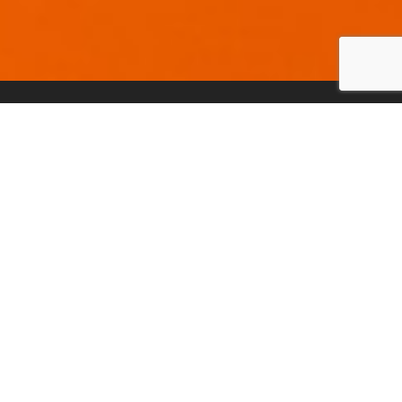
¡Transcribe tu
música en
segundos!
Crea tu transcripción en 3 sencillos
pasos: