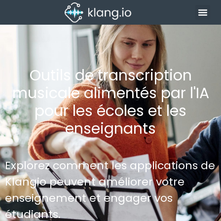
Outils de transcription
musicale alimentés par l'IA
pour les écoles et les
enseignants
Explorez comment les applications de
Klangio peuvent améliorer votre
enseignement et engager vos
étudiants.