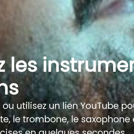
z les instrume
ns
 ou utilisez un lien YouTube pou
ette, le trombone, le saxophone
récises en quelques secondes.