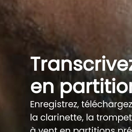
Transcrive
en partitio
Enregistrez, téléchargez
la clarinette, la tromp
à vent en partitions p