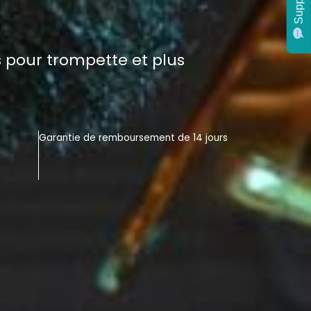
Support
Support
es pour trompette et plus
Garantie de remboursement de 14 jours