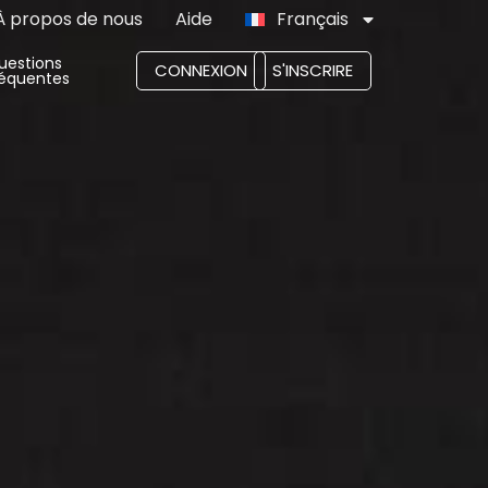
À propos de nous
Aide
Français
uestions
CONNEXION
S'INSCRIRE
réquentes