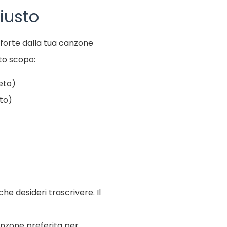
iusto
oforte dalla tua canzone
sto scopo:
leto)
eto)
he desideri trascrivere. Il
anzone preferita per