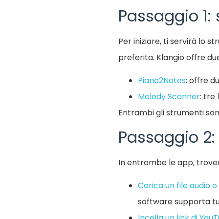
Passaggio 1: 
Per iniziare, ti servirà l
preferita. Klangio offre du
Piano2Notes
: offre d
Melody Scanner
: tre
Entrambi gli strumenti son
Passaggio 2:
In entrambe le app, trovera
Carica un file audio o
software supporta tut
Incolla un link di You