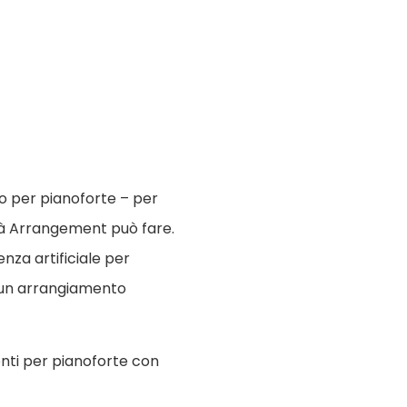
o per pianoforte – per
ità Arrangement può fare.
enza artificiale per
e un arrangiamento
nti per pianoforte con