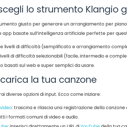
scegli lo strumento Klangio g
o strumento giusto per generare un arrangiamento per pian
e app basate sull’intelligenza artificiale perfette per que
ue livelli di difficoltà (semplificato e arrangiamento comp
 livelli di difficoltà selezionabili (facile, intermedio e compl
o basati sul web e super semplici da usare.
 carica la tua canzone
i diverse opzioni di input. Ecco come iniziare:
 video
: trascina e rilascia una registrazione della canzone c
ti i formati comuni di video e audio.
Tube
: inserisci direttamente un URL di
YouTube
della tua c