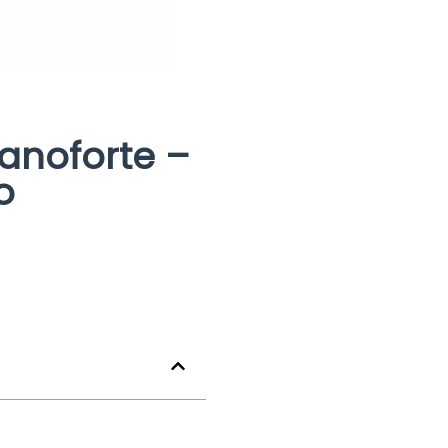
anoforte –
o