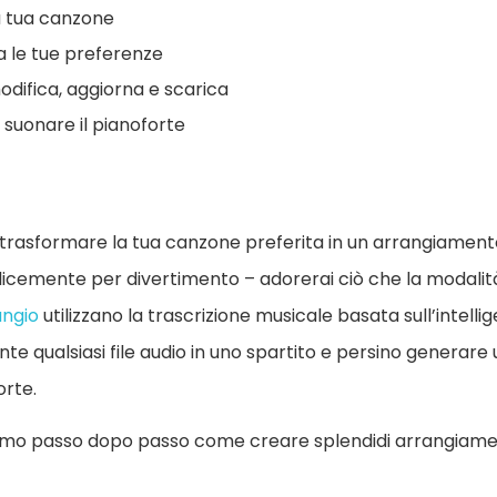
la tua canzone
a le tue preferenze
odifica, aggiorna e scarica
 suonare il pianoforte
trasformare la tua canzone preferita in un arrangiament
mplicemente per divertimento – adorerai ciò che la modal
angio
utilizzano la trascrizione musicale basata sull’intellig
e qualsiasi file audio in uno spartito e persino generar
orte.
remo passo dopo passo come creare splendidi arrangiame