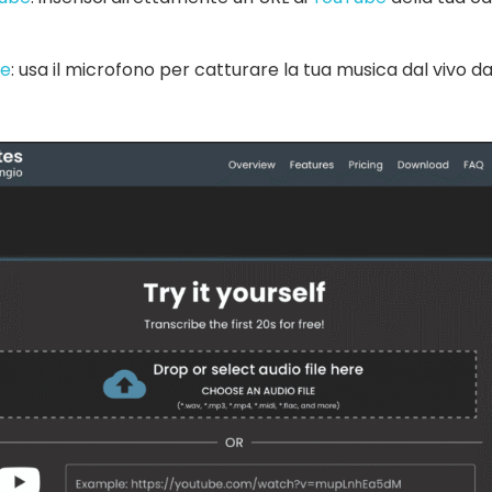
te
: usa il microfono per catturare la tua musica dal vivo 