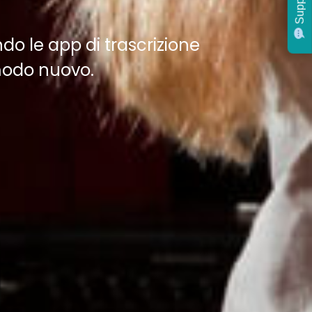
Support
ndo le app di trascrizione
 modo nuovo.