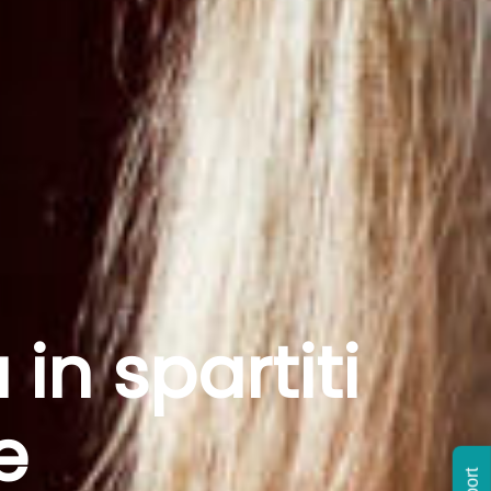
in spartiti
e