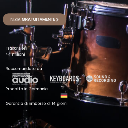
INIZIA
GRATUITAMENTE
Trascrizioni
>4 milioni
Raccomandato da
Prodotto in Germania
Garanzia di rimborso di 14 giorni