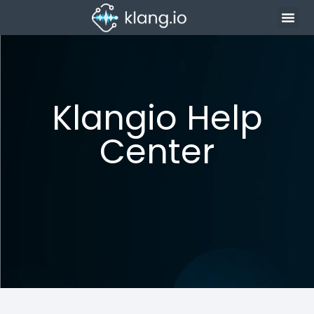
Klangio Help
Center