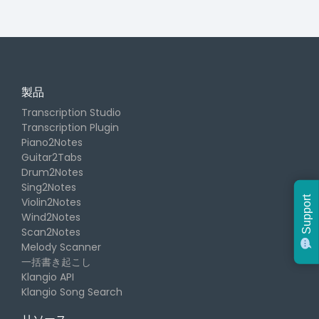
製品
Transcription Studio
Transcription Plugin
Piano2Notes
Guitar2Tabs
Drum2Notes
Sing2Notes
Support
Violin2Notes
Wind2Notes
Scan2Notes
Melody Scanner
一括書き起こし
Klangio API
Klangio Song Search