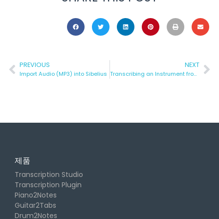
PREVIOUS
NEXT
Import Audio (MP3) into Sibelius
Transcribing an Instrument from a FULL Song | Klangio’s Transcription Wizard
제품
Transcription Studio
Transcription Plugin
Piano2Notes
Guitar2Tabs
Drum2Notes