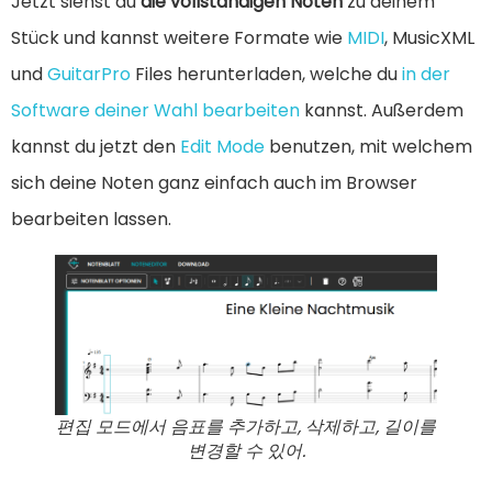
Jetzt siehst du
die vollständigen Noten
zu deinem
Stück und kannst weitere Formate wie
MIDI
, MusicXML
und
GuitarPro
Files herunterladen, welche du
in der
Software deiner Wahl bearbeiten
kannst. Außerdem
kannst du jetzt den
Edit Mode
benutzen, mit welchem
sich deine Noten ganz einfach auch im Browser
bearbeiten lassen.
편집 모드에서 음표를 추가하고, 삭제하고, 길이를
변경할 수 있어.