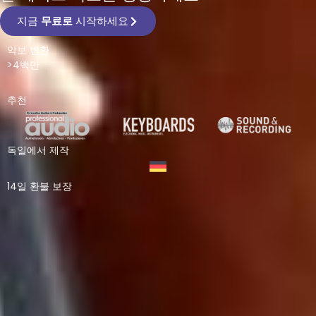
지금
무료로
시작하세요
악보 변환
>4백만
추천
독일에서 제작
14일 환불 보장