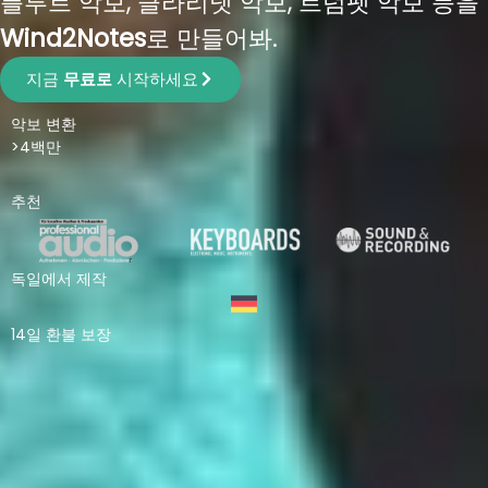
플루트 악보, 클라리넷 악보, 트럼펫 악보 등을
Wind2Notes
로 만들어봐.
지금
무료로
시작하세요
악보 변환
>4백만
추천
독일에서 제작
14일 환불 보장