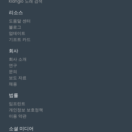
Klangio 노래 검색
리소스
도움말 센터
블로그
업데이트
기프트 카드
회사
회사 소개
연구
문의
보도 자료
채용
법률
임프린트
개인정보 보호정책
이용 약관
소셜 미디어