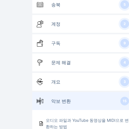
송북
5
계정
2
구독
9
문제 해결
4
개요
3
악보 변환
15
오디오 파일과 YouTube 동영상을 MIDI으로 변
환하는 방법