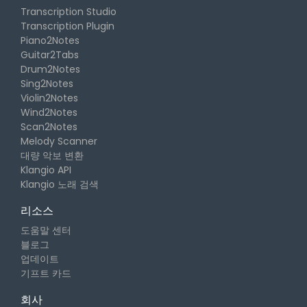
Transcription Studio
Transcription Plugin
Piano2Notes
Guitar2Tabs
Drum2Notes
Sing2Notes
Violin2Notes
Wind2Notes
Scan2Notes
Melody Scanner
대량 악보 변환
Klangio API
Klangio 노래 검색
리소스
도움말 센터
블로그
업데이트
기프트 카드
회사