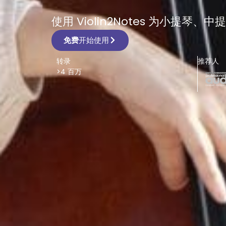
使用 Violin2Notes 为小提
免费
开始使用
转录
推荐人
>4 百万