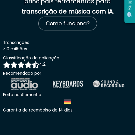
Support
Support
principais ferramentas para
transcrição de música com IA
.
Como funciona?
Transcrições
>10 milhões
Classificação da aplicação
4.2
Recomendado por
Feito na Alemanha
Garantia de reembolso de 14 dias