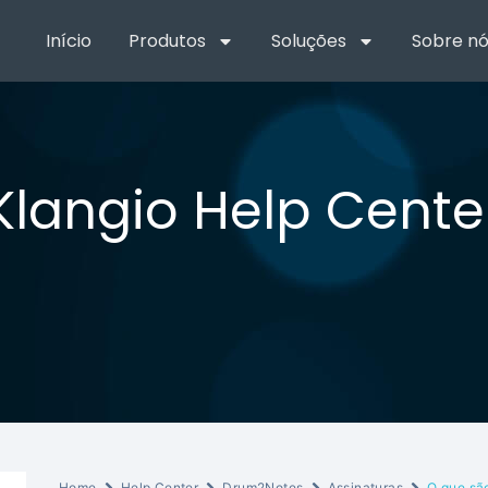
Início
Produtos
Soluções
Sobre nó
Klangio Help Cente
Home
Help Center
Drum2Notes
Assinaturas
O que são