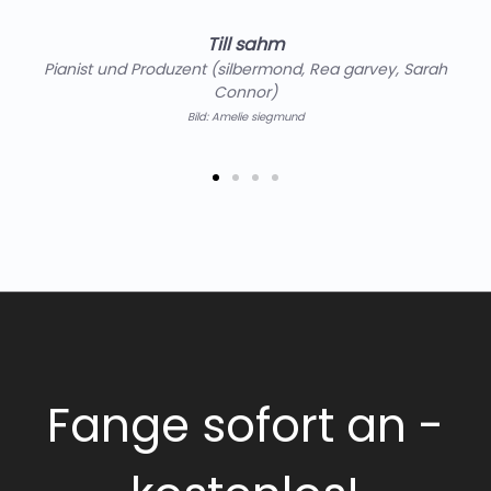
Till sahm
Pianist und Produzent (silbermond, Rea garvey, Sarah
Connor)
Bild: Amelie siegmund
Fange sofort an -