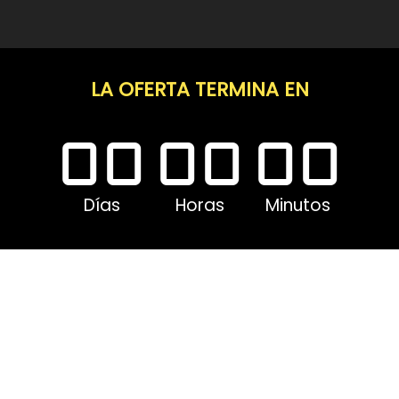
LA OFERTA TERMINA EN
00
00
00
Días
Horas
Minutos
Productos
Transcription Studio
Transcription Plugin
Piano2Notes