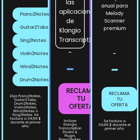
las
anual para
aplicaciones
Melody
Piano2Notes
de
Scanner
Guitar2Tabs
premium
Klangio
Transcription
Sing2Notes
-
Violin2Notes
-
-
-
Wind2Notes
Drum2Notes
RECLAMA
RECLAMA
Elija Piano2Notes,
TU
TU
Guitar2Tabs,
Drum2Notes,
OFERTA
OFERTA
Violin2Notes,
Wind2Notes o
Sing2Notes. Se
factura a 34,99 $
Incluye
Se factura a
durante el primer
Klangio
34,99 $ durante el
año.
Transcription
primer año.
Studio &
Plugin,
Piano2Notes,