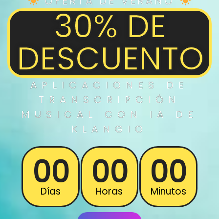
OFERTA DE VERANO
30% DE
DESCUENTO
APLICACIONES DE
TRANSCRIPCIÓN
MUSICAL
CON IA DE
KLANGIO
00
00
00
Días
Horas
Minutos