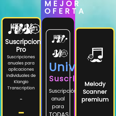
MEJOR
OFERTA
Suscripciones
Pro
Suscripciones
Universe
anuales para
aplicaciones
individuales de
Suscripción
Klangio
Melody
Transcription
Suscripción
Scanner
anual
premium
-
para
-
TODAS