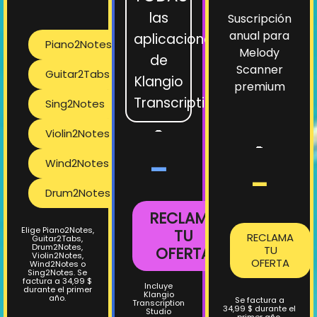
las
Suscripción
anual para
aplicaciones
Piano2Notes
Melody
de
Scanner
Guitar2Tabs
Klangio
premium
Transcription
Sing2Notes
-
Violin2Notes
-
-
Wind2Notes
-
Drum2Notes
RECLAMA
Elige Piano2Notes,
TU
RECLAMA
Guitar2Tabs,
Drum2Notes,
TU
OFERTA
Violin2Notes,
OFERTA
Wind2Notes o
Sing2Notes. Se
factura a 34,99 $
Incluye
durante el primer
Klangio
año.
Se factura a
Transcription
34,99 $ durante el
Studio
primer año.