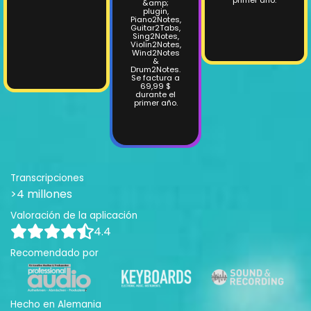
&amp;
plugin,
Piano2Notes,
Guitar2Tabs,
Sing2Notes,
Violin2Notes,
Wind2Notes
&
Drum2Notes.
Se factura a
69,99 $
durante el
primer año.
Transcripciones
>4 millones
Valoración de la aplicación
4.4
Recomendado por
Hecho en Alemania