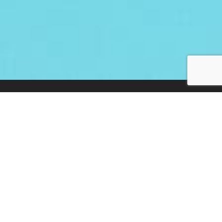
Trascrivi la tua
musica in pochi
secondi!