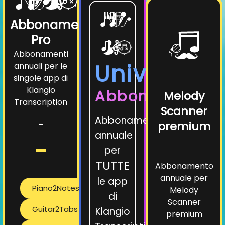
Abbonamenti
Pro
Abbonamenti
Universe
annuali per le
singole app di
Klangio
Abbonamento
Melody
Transcription
Scanner
Abbonamento
-
premium
annuale
-
per
TUTTE
Abbonamento
annuale per
le app
Piano2Notes
Melody
di
Scanner
Guitar2Tabs
Klangio
premium