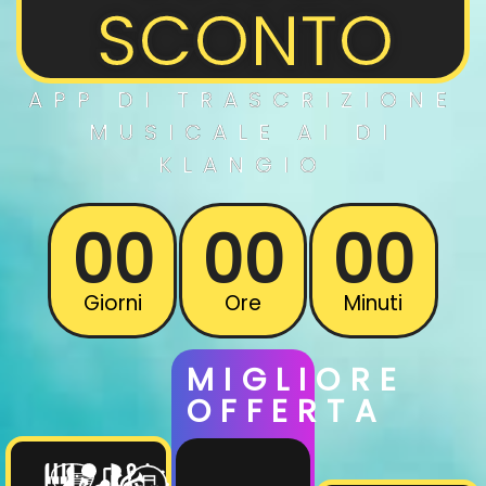
SCONTO
APP DI
TRASCRIZIONE
MUSICALE
AI DI
KLANGIO
00
00
00
Giorni
Ore
Minuti
MIGLIORE
OFFERTA