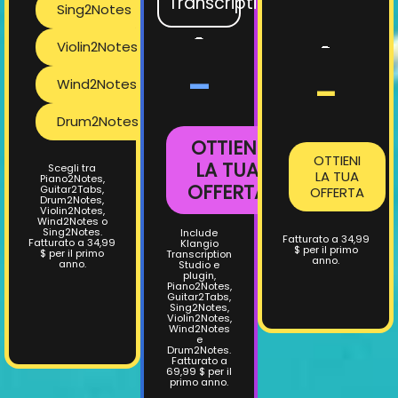
Transcription
Sing2Notes
-
Violin2Notes
-
-
-
Wind2Notes
Drum2Notes
OTTIENI
OTTIENI
LA TUA
Scegli tra
LA TUA
Piano2Notes,
OFFERTA
Guitar2Tabs,
OFFERTA
Drum2Notes,
Violin2Notes,
Wind2Notes o
Sing2Notes.
Include
Fatturato a 34,99
Fatturato a 34,99
Klangio
$ per il primo
$ per il primo
Transcription
anno.
anno.
Studio e
plugin,
Piano2Notes,
Guitar2Tabs,
Sing2Notes,
Violin2Notes,
Wind2Notes
e
Drum2Notes.
Fatturato a
69,99 $ per il
primo anno.