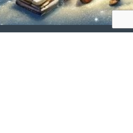
Produits
Transcription Studio
Transcription Plugin
Piano2Notes
Guitar2Tabs
Drum2Notes
Sing2Notes
Violin2Notes
Wind2Notes
Scan2Notes
Melody Scanner
Transcriptions en masse
API Klangio
Recherche de morceaux Klangio