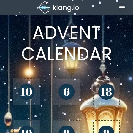
ADVENT
CALENDAR
10
6
18