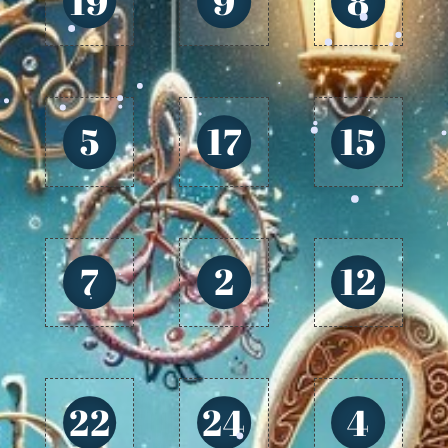
19
9
8
5
17
15
7
2
12
22
24
4