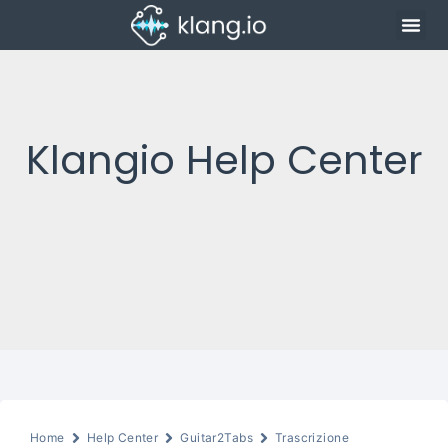
Klangio Help Center
Home
Help Center
Guitar2Tabs
Trascrizione