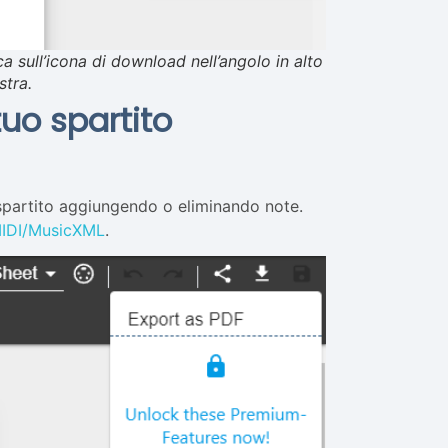
ca sull’icona di download nell’angolo in alto
stra.
tuo spartito
 spartito aggiungendo o eliminando note.
 MIDI/MusicXML
.