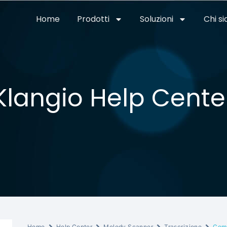
Home
Prodotti
Soluzioni
Chi s
Klangio Help Cente
Home
Help Center
Melody Scanner
Trascrizione
Come