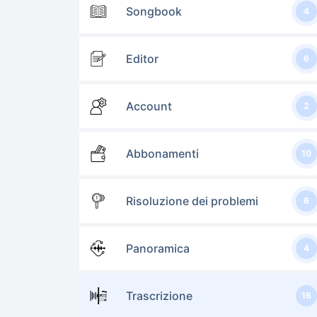
Songbook
4
Editor
6
Account
2
Abbonamenti
10
Risoluzione dei problemi
6
Panoramica
4
Trascrizione
16