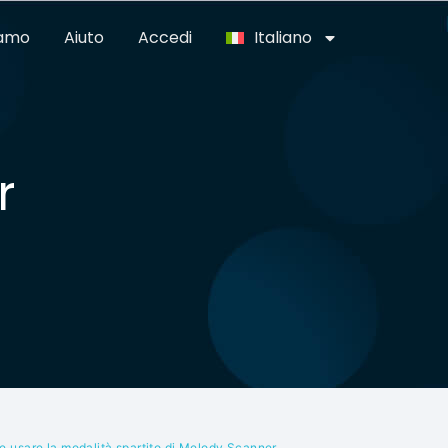
iamo
Aiuto
Accedi
Italiano
r
 usare la modalità spartito di Melody Scanner