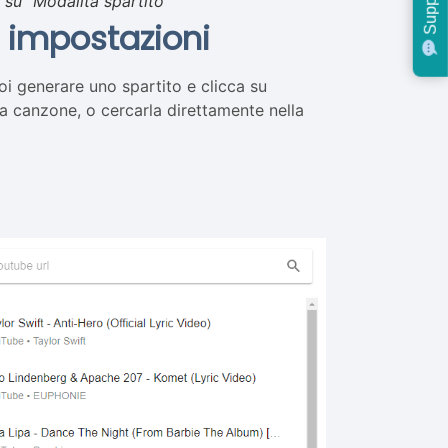
Support
 su “Modalità spartito”
e impostazioni
i generare uno spartito e clicca su
na canzone, o cercarla direttamente nella