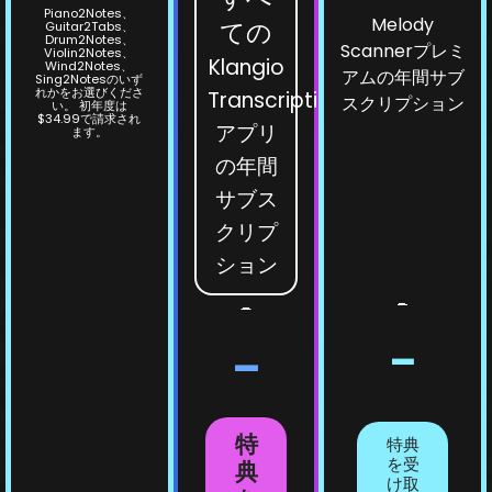
Piano2Notes、
Melody
ての
Guitar2Tabs、
Drum2Notes、
Scannerプレミ
Violin2Notes、
Klangio
Wind2Notes、
アムの年間サブ
Sing2Notesのいず
れかをお選びくださ
Transcription
スクリプション
い。 初年度は
$34.99で請求され
アプリ
ます。
の年間
サブス
クリプ
ション
-
-
-
-
特
特典
を受
典
け取