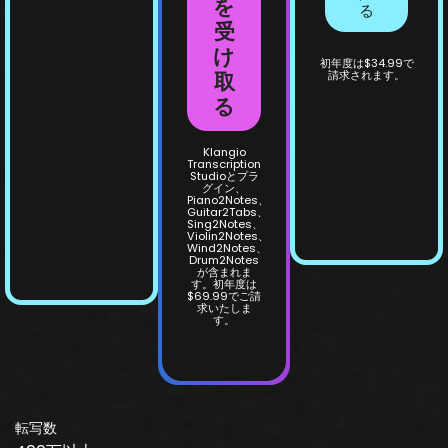
を
る
受
け
初年度は$34.99で
取
請求されます。
る
Klangio
Transcription
Studioとプラ
グイン、
Piano2Notes、
Guitar2Tabs、
Sing2Notes、
Violin2Notes、
Wind2Notes、
Drum2Notes
が含まれま
す。初年度は
$69.99でご請
求いたしま
す。
転写数