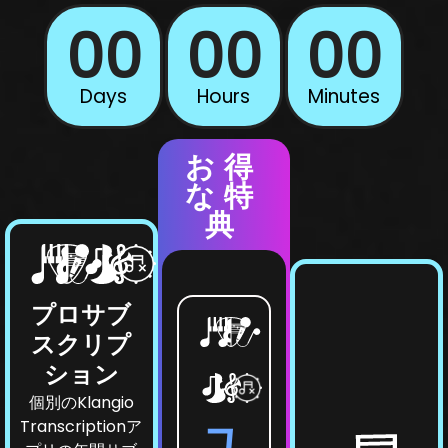
00
00
00
Days
Hours
Minutes
お得
な特
典
プロサブ
スクリプ
ション
個別のKlangio
ユ
Transcriptionア