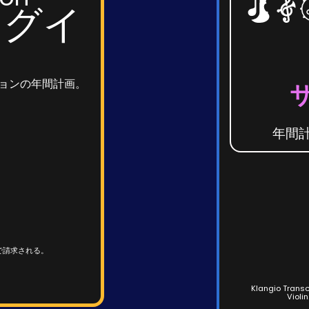
ラグイ
ションの年間計画。
年間
で請求される。
Klangio Trans
Viol