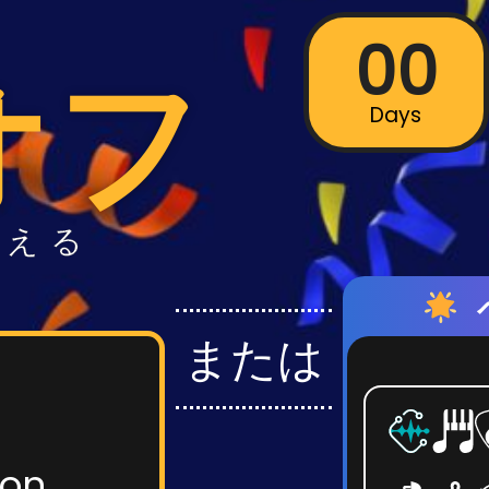
00
オフ
Days
変える
または
ion