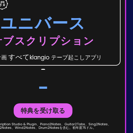
ユニバース
サブスクリプション
すべて
計画
klangio テープ起こしアプリ
-
-
特典を受け取る
cription Studio & Plugin、Piano2Notes、Guitar2Tabs、Sing2Notes、
in2Notes、Wind2Notes、Drum2Notesを含む。初年度75ドル。