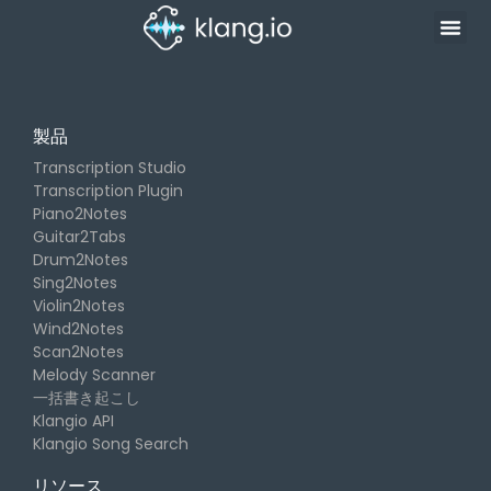
Solutions
製品
Transcription Studio
Transcription Plugin
Piano2Notes
Guitar2Tabs
Drum2Notes
Sing2Notes
Violin2Notes
Wind2Notes
Scan2Notes
Melody Scanner
一括書き起こし
Klangio API
Klangio Song Search
リソース