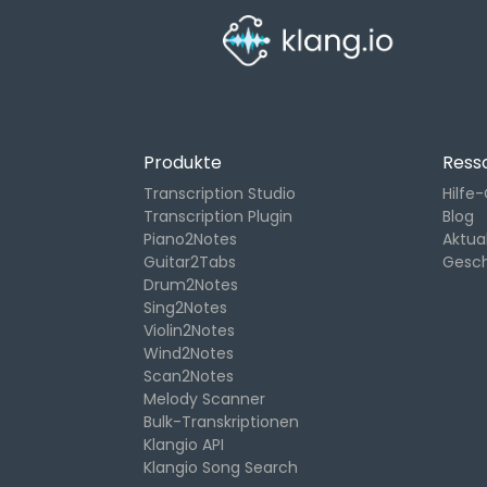
Lösungen
Produkte
Ress
Transcription Studio
Hilfe
Transcription Plugin
Blog
Piano2Notes
Aktua
Guitar2Tabs
Gesc
Drum2Notes
Sing2Notes
Violin2Notes
Wind2Notes
Scan2Notes
Melody Scanner
Bulk-Transkriptionen
Klangio API
Klangio Song Search