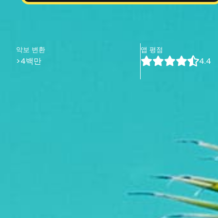
악보 변환
앱 평점
>4백만
4.4