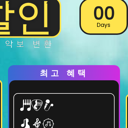
할인
00
Days
 악보 변환
최고 혜택