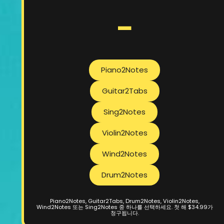
-
Piano2Notes
Guitar2Tabs
Sing2Notes
Violin2Notes
Wind2Notes
Drum2Notes
Piano2Notes, Guitar2Tabs, Drum2Notes, Violin2Notes,
Wind2Notes 또는 Sing2Notes 중 하나를 선택하세요. 첫 해 $34.99가
청구됩니다.