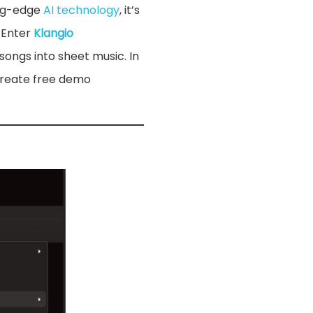
ting-edge
AI technology
, it’s
 Enter
Klangio
songs into sheet music. In
 create free demo