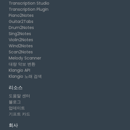
Transcription Studio
Transcription Plugin
Piano2Notes
Guitar2Tabs
Drum2Notes
Sing2Notes
Violin2Notes
Wind2Notes
Scan2Notes
Melody Scanner
대량 악보 변환
Klangio API
Klangio 노래 검색
리소스
도움말 센터
블로그
업데이트
기프트 카드
회사