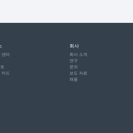
스
회사
 센터
회사 소개
그
연구
이트
문의
 카드
보도 자료
채용