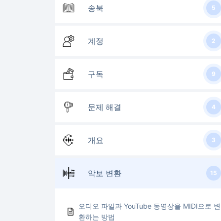
송북
5
계정
2
구독
9
문제 해결
4
개요
3
악보 변환
15
오디오 파일과 YouTube 동영상을 MIDI으로 변
환하는 방법