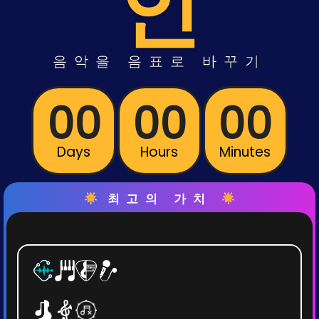
인
음악을
음표로
바꾸기
00
00
00
Days
Hours
Minutes
최고의 가치