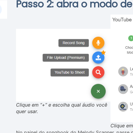
Passo 2: abra o modo de
Clique em “+” e escolha qual áudio você
quer usar.
Clique em
No painel do songbook do Melody Scanner, passe o