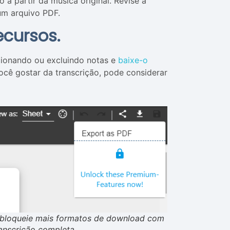
 a partir da música original. Revise a
um arquivo PDF.
ecursos.
icionando ou excluindo notas e
baixe-o
você gostar da transcrição, pode considerar
bloqueie mais formatos de download com
ranscrição completa