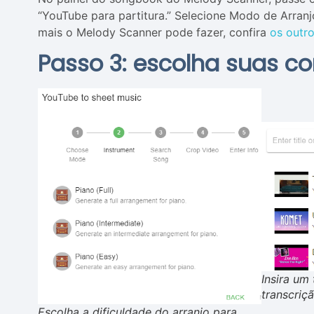
“YouTube para partitura.” Selecione Modo de Arranj
mais o Melody Scanner pode fazer, confira
os outr
Passo 3: escolha suas c
Insira um
transcriçã
Escolha a dificuldade do arranjo para