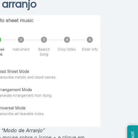
 arranjo
 “Modo de Arranjo”
 mouse sobre o ícone + e clique em