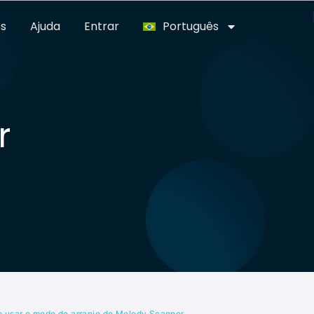
s
Ajuda
Entrar
Português
r
 usar o modo de arranjo do Melody Scanner