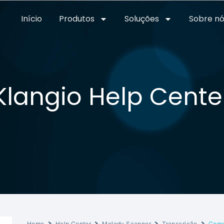
Início
Produtos
Soluções
Sobre nó
Klangio Help Cente
Home
Help Center
Melody Scanner
Transcrição
Como