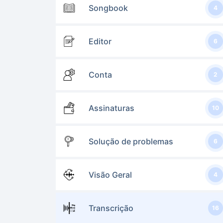
Songbook
4
Editor
6
Conta
2
Assinaturas
10
Solução de problemas
6
Visão Geral
4
Transcrição
16