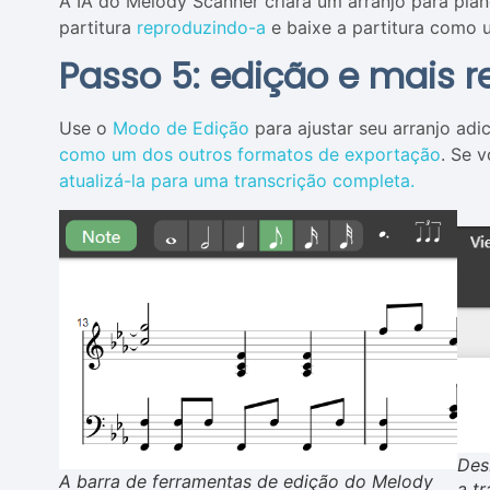
A IA do Melody Scanner criará um arranjo para piano
partitura
reproduzindo-a
e baixe a partitura como 
Passo 5: edição e mais r
Use o
Modo de Edição
para ajustar seu arranjo ad
como um dos outros formatos de exportação
. Se 
atualizá-la para uma transcrição completa.
Des
A barra de ferramentas de edição do Melody
a t