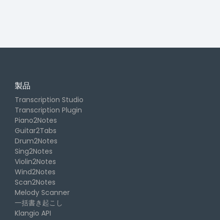
製品
Transcription Studio
Transcription Plugin
Piano2Notes
Guitar2Tabs
Drum2Notes
Sing2Notes
Violin2Notes
Wind2Notes
Scan2Notes
Melody Scanner
一括書き起こし
Klangio API