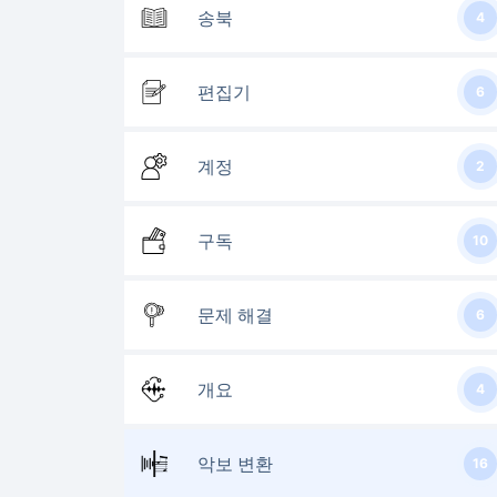
송북
4
편집기
6
계정
2
구독
10
문제 해결
6
개요
4
악보 변환
16