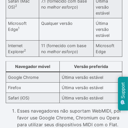
Safari (Mac
7.1 (fornecido com base
Última
2
OS)
no
melhor esforço
)
versão
estável
Microsoft
Qualquer versão
Última
1
Edge
versão
estável
Internet
11 (fornecido com base
Microsoft
2
Explorer
no
melhor esforço
)
Edge
Navegador móvel
Versão preferida
Google Chrome
Última versão estável
Support
Firefox
Última versão estável
Safari (iOS)
Última versão estável
Esses navegadores não suportam WebMIDI, por
favor use Google Chrome, Chromium ou Opera
para utilizar seus dispositivos MIDI com o Flat.