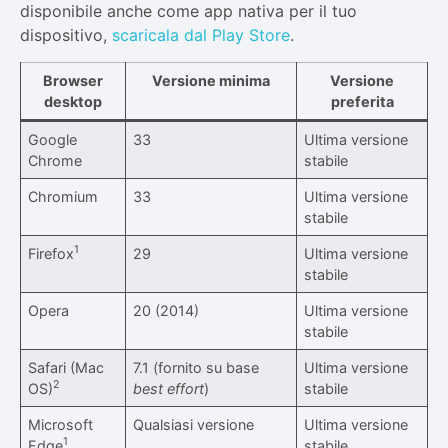
disponibile anche come app nativa per il tuo
dispositivo,
scaricala dal Play Store
.
Browser
Versione minima
Versione
desktop
preferita
Google
33
Ultima versione
Chrome
stabile
Chromium
33
Ultima versione
stabile
1
Firefox
29
Ultima versione
stabile
Opera
20 (2014)
Ultima versione
stabile
Safari (Mac
7.1 (fornito su base
Ultima versione
2
OS)
best effort
)
stabile
Microsoft
Qualsiasi versione
Ultima versione
1
Edge
stabile