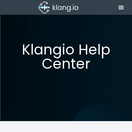
Klangio Help
Center