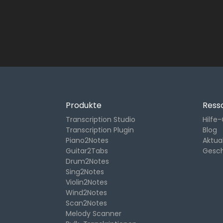
Produkte
Ress
Transcription Studio
Hilfe
Transcription Plugin
Blog
Piano2Notes
Aktua
Guitar2Tabs
Gesc
Drum2Notes
Sing2Notes
Violin2Notes
Wind2Notes
Scan2Notes
Melody Scanner