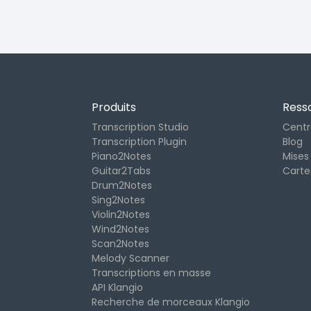
Produits
Ress
Transcription Studio
Centr
Transcription Plugin
Blog
Piano2Notes
Mises 
Guitar2Tabs
Cart
Drum2Notes
Sing2Notes
Violin2Notes
Wind2Notes
Scan2Notes
Melody Scanner
Transcriptions en masse
API Klangio
Recherche de morceaux Klangio